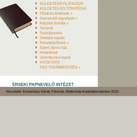
.
KÜLDETÉSNYILATKOZAT
KÜLDETÉS ÉS STRATÉGIA
Főiskola története »
Szervezeti egységek »
Képzési formák »
Tanárok
Szabályzatok
Oktatási naptár
Felvetelizőknek »
Szent János ház
Hirdetések
Jelentkezési lapok
HITOKTATÓ
PED.TOVÁBBKÉPZÉS »
ÉRSEKI PAPNEVELŐ INTÉZET
Készítette: Eszterházy Károly Főiskola, Multimédia Kutatólaboratórium 2010