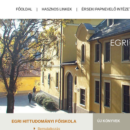
FŐOLDAL
|
HASZNOS LINKEK
|
ÉRSEKI PAPNEVELŐ INTÉZE
EGRI HITTUDOMÁNYI FŐISKOLA
ÚJ KÖNYVEK
Bemutatkozás